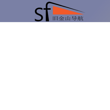
旧
金
吃
山
喝
导
玩
航
乐