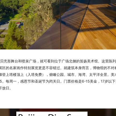
壳形舞台和喷泉广场，就可看到位于广场北侧的笛扬美术馆。这里陈列
展区的名家画作特别展览更是不容错过。就建筑本身而言，博物馆的不对
梯登上塔楼顶上（入塔免费），俯瞰公园、城市、海湾、太平洋全景。美
：15。每周一，感恩节和圣诞节为闭关日。门票价格是6-15美金，17岁以
开放日。