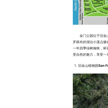
旧
金
金门公园位于旧金山的
罗棋布的湖泊小溪点缀
一年四季绿树掩映，鲜
受自然的魅力，享受一
山
旧金山植物园
San F