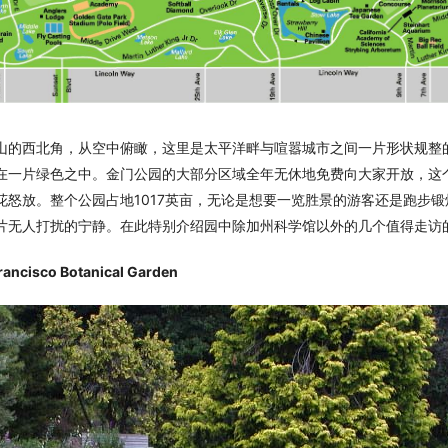
西北角，从空中俯瞰，这里是太平洋畔与喧嚣城市之间一片形状规整
在一片绿色之中。金门公园的大部分区域全年无休地免费向大家开放，这
花怒放。整个公园占地1017英亩，无论是想要一览胜景的游客还是跑步
片无人打扰的宁静。在此特别介绍园中除加州科学馆以外的几个值得走访
rancisco Botanical Garden