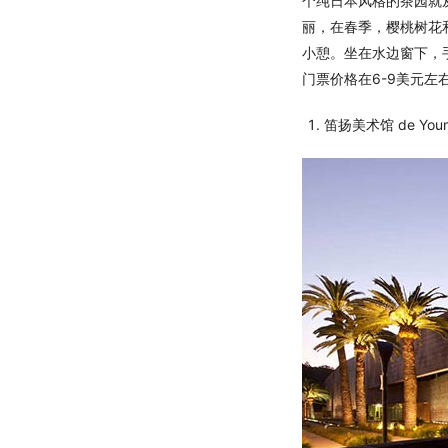
个纯日本风格的茶园就
丽，在春季，樱桃树花和杜
小憩。坐在水边窗下，
门票价格在6-9美元左
笛扬美术馆 de Youn