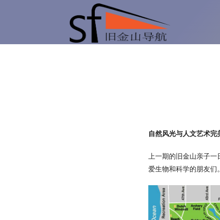
旧
金
吃
山
喝
自然风光与人文艺术完
导
上一期的旧金山亲子一
玩
爱生物和科学的朋友们
航
乐