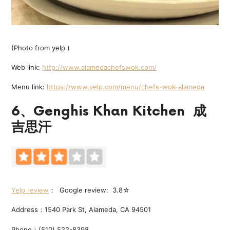
(Photo from yelp )
Web link:
http://www.alamedachefswok.com/
Menu link:
https://www.yelp.com/menu/chefs-wok-alameda
6、Genghis Khan Kitchen 成
吉思汗
Yelp review
： Google review: 3.8☆
Address：1540 Park St, Alameda, CA 94501
Phone：(510) 522-8398