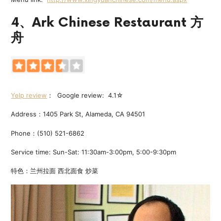
4、Ark Chinese Restaurant 方
舟
Yelp review
： Google review: 4.1☆
Address：1405 Park St, Alameda, CA 94501
Phone：(510) 521-6862
Service time: Sun-Sat: 11:30am-3:00pm, 5:00-9:30pm
特色：兰州拉面 西北面食 炒菜