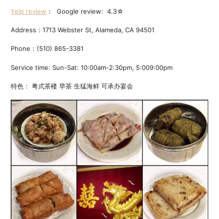
Yelp review
： Google review: 4.3☆
Address：1713 Webster St, Alameda, CA 94501
Phone：(510) 865-3381
Service time: Sun-Sat: 10:00am-2:30pm, 5:009:00pm
特色： 粤式茶楼 早茶 生猛海鲜 可承办宴会