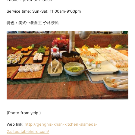
Service time: Sun-Sat: 11:00am-9:00pm
特色：美式中餐自主 价格亲民
(Photo from yelp )
Web link:
http://genghis-khan-kitchen-alameda-
2.sites.tablehero.com/