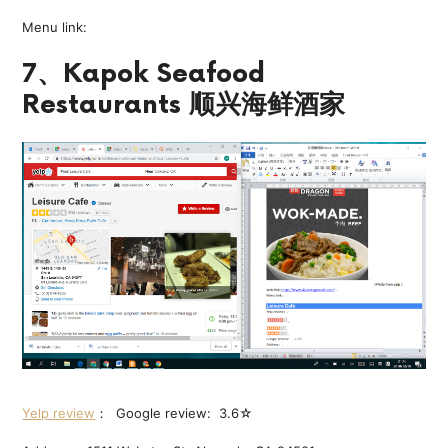
Menu link:
7、Kapok Seafood
Restaurants 顺兴海鲜酒家
Yelp review
： Google review: 3.6☆