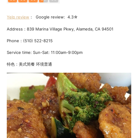
Yelp review
： Google review: 4.3☆
Address：839 Marina Village Pkwy, Alameda, CA 94501
Phone：(510) 522-8215
Service time: Sun-Sat: 11:00am-9:00pm
特色：美式简餐 环境普通