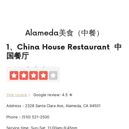
Alameda美食（中餐）
1、China House Restaurant 中
国餐厅
Yelp review
： Google review: 4.5 ☆
Address：2328 Santa Clara Ave, Alameda, CA 94501
Phone：(510) 521-2500
Service time: Sun-Sat: 11:00am-9:45pm