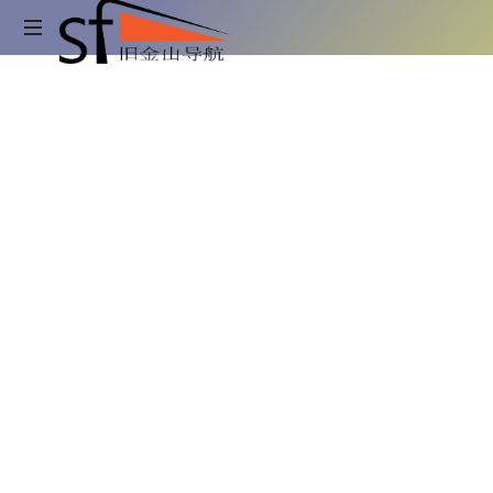
旧
金
吃
喝
山
玩
乐
旧
导
金
山
航