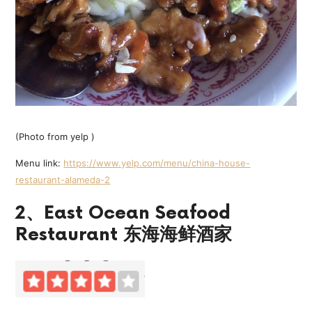
(Photo from yelp )
Menu link:
https://www.yelp.com/menu/china-house-
restaurant-alameda-2
2、East Ocean Seafood
Restaurant 东海海鲜酒家