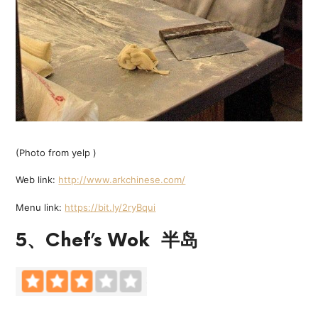
(Photo from yelp )
Web link:
http://www.arkchinese.com/
Menu link:
https://bit.ly/2ryBqui
5、Chef’s Wok 半岛