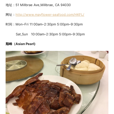
地址：51 Millbrae Ave,Millbrae, CA 94030
网址：
http://www.mayflower-seafood.com/HKFL/
时间：Mon–Fri 11:00am–2:30pm 5:00pm–9:30pm
Sat,Sun 10:00am–2:30pm 5:00pm–9:30pm
顺峰（Asian Pearl)