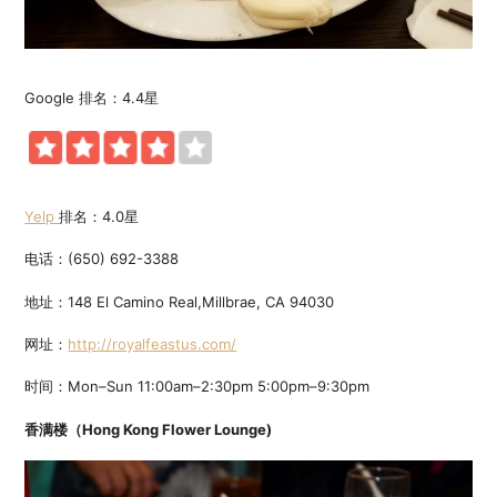
Google 排名：4.4星
Yelp
排名：4.0星
电话：(650) 692-3388
地址：148 El Camino Real,Millbrae, CA 94030
网址：
http://royalfeastus.com/
时间：Mon–Sun 11:00am–2:30pm 5:00pm–9:30pm
香满楼（Hong Kong Flower Lounge)