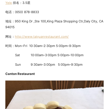
Yelp
排名：3.5星
电话：(650) 878-8833
地址：950 King Dr ,Ste 100,King Plaza Shopping Ctr,Daly City, CA
94015
网址：
http://www.taiyuanrestaurant.com/
时间：Mon–Fri 10:30am–2:30pm 5:00pm–9:30pm
Sat 10:00am–3:00pm 5:00pm–10:00pm
Sun 9:30am–3:00pm 5:00pm–9:30pm
Canton Restaurant