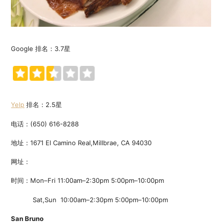
Google 排名：3.7星
Yelp
排名：2.5星
电话：(650) 616-8288
地址：1671 El Camino Real,Millbrae, CA 94030
网址：
时间：Mon–Fri 11:00am–2:30pm 5:00pm–10:00pm
Sat,Sun 10:00am–2:30pm 5:00pm–10:00pm
San Bruno