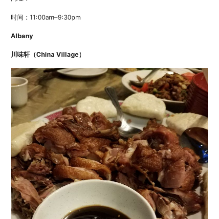
时间：11:00am–9:30pm
Albany
川味轩（
China Village）