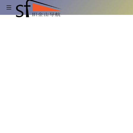
旧
金
吃
喝
山
玩
乐
旧
导
金
山
航