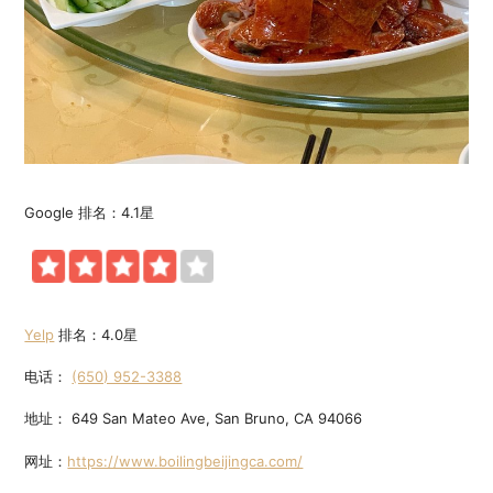
Google 排名：4.1星
Yelp
排名：4.0星
电话：
(650) 952-3388
地址： 649 San Mateo Ave, San Bruno, CA 94066
网址：
https://www.boilingbeijingca.com/