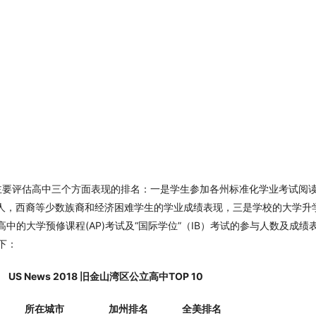
ews主要评估高中三个方面表现的排名：一是学生参加各州标准化学业考试阅
，西裔等少数族裔和经济困难学生的学业成绩表现，三是学校的大学升学准备
ex)，即高中的大学预修课程(AP)考试及“国际学位”（IB）考试的参与人数及成
下：
US News 2018 旧金山湾区公立高中TOP 10
城市 加州排名 全美排名