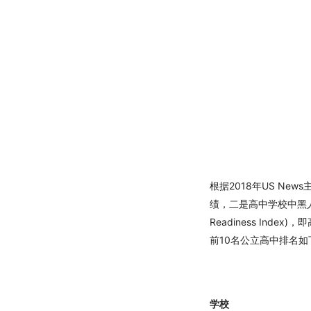
旧
金
山
根据2018年US N
绩，二是高中学校中黑人
Readiness Ind
前10名公立高中排名如
学校 所在