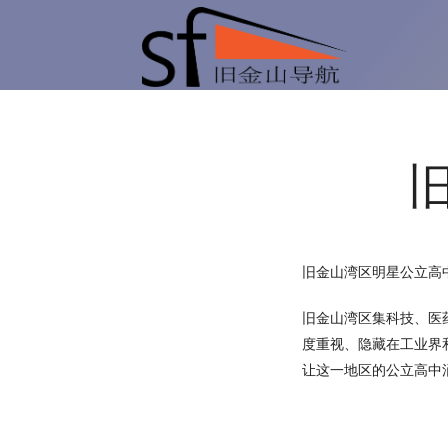
旧
金
吃
山
喝
旧金山湾区明星公立高
导
旧金山湾区集科技、医
玩
度重视、隐藏在工业界
让这一地区的公立高中
航
乐