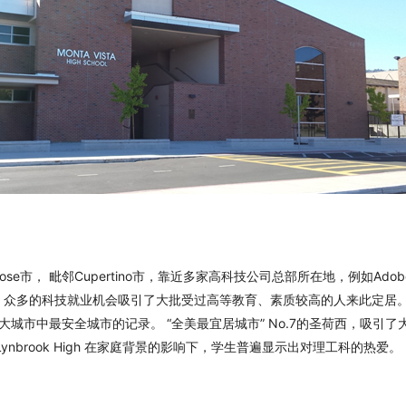
ose市， 毗邻Cupertino市，靠近多家高科技公司总部所在地，例如Adobe， C
BM等。众多的科技就业机会吸引了大批受过高等教育、素质较高的人来此定
大城市中最安全城市的记录。 “全美最宜居城市” No.7的圣荷西，吸引
nbrook High 在家庭背景的影响下，学生普遍显示出对理工科的热爱。