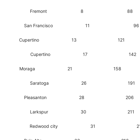
San Jose High Fremont 8 88
High San Francisco 11 96
sta High Cupertino 13 121
k High Cupertino 17 142
ndo High Moraga 21 158
a High Saratoga 26 191
lley High Pleasanton 28 206
 high Larkspur 30 211
Public Redwood city 31 21