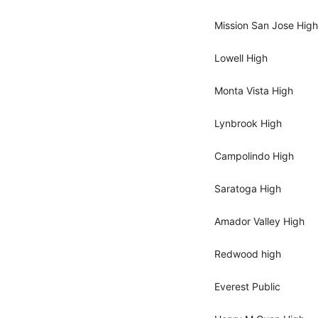
Mission 
Lowell 
Monta Vi
Lynbroo
Campoli
Saratog
Amador Va
Redwood
Everest 