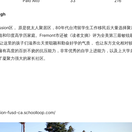
Gunn High Palo Alto 33 216
igh
市mission区， 原是犹太人聚居区，80年代台湾留学生工作移民后大量选择
和印度高学历家庭。Fremont市还被《读者文摘》评为全美第三最敏
 让这里的孩子们滋养出天资聪颖和勤奋好学的气质， 也让东方文化相对
遍有高度的百折不挠的抗压能力，非常优秀的自学上进能力，以及上大学
了凝聚力强大的家长社区。
n-fusd-ca.schoolloop.com/