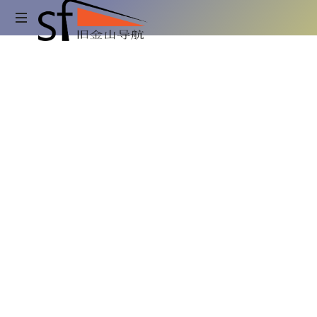
旧
金
吃
喝
山
玩
乐
旧
导
金
山
航