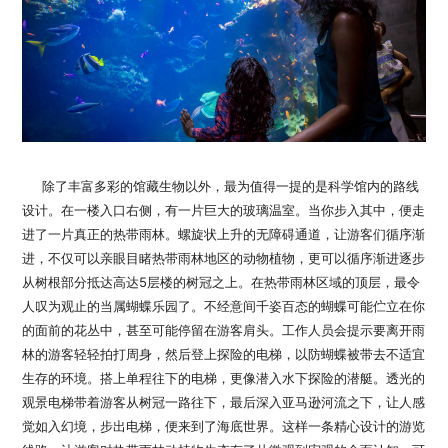
除了丰富多彩的馆藏生物以外，最为值得一提的是科学馆内的路线
设计。在一楼入口右侧，有一片巨大的玻璃温室。当你步入其中，便走
进了一片真正的热带雨林。螺旋状上升的无障碍通道，让游客们循序渐
进，不仅可以亲眼目睹热带雨林地区的动物植物，更可以循序渐进逐步
从树根部分抵达高达5层楼的树冠之上。在热带雨林区域的顶层，最令
人叹为观止的当属蝴蝶乐园了。不经意间千姿百态的蝴蝶可能伫立在你
的面前的花丛中，甚至可能停留在游客肩头。工作人员会提示要离开雨
林的游客轻轻拍打周身，然后登上探险的电梯，以防蝴蝶被带去不适宜
生存的环境。搭上单程往下的电梯，更像潜入水下探险的潜艇。透光的
观景电梯带着游客从树冠一路往下，最后深入亚马逊河流之下，让人感
觉如入幻境，步出电梯，便来到了海底世界。这样一条精心设计的游览