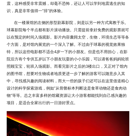
震，这种感受非常震撼，却毫不恐怖，还让人可以学到地震逃生的知
识，真是非常值得一”排“的体验。
在一楼展馆的左侧的形型剧幕影院，则是以另一种方式寓教于乐。
球幕影院每个半点都有影片滚动播放。只需提前拿好免费的观影票就可
以在预定的时间入场观影。影片内容囊阔太空，生物，环境生态等等各
个方面，是对馆内展览的一个深入了解。不过由于球幕的视觉效果独
特，所以这些电影都不适合4岁一下的小朋友。但是也不用担心，在影
院后方有个专供五岁以下小朋友玩耍的小小乐园，可以请爸爸妈妈轮班
照顾宝宝，轮班入场观影。而看完影片之后的3楼出口，又正对了馆内
的图书馆，想要对生物或者地质更进一步了解的游客可以随意步入其
中，寻找感兴趣的阅读材料，而大一些的孩子们还可以在这里借道精心
设计的科学探索游戏，例如“从骨骼标本判断这是食草动物还是食肉动
物”等等。总之丰富多样的馆藏资源让大小游客都能找到自己感兴趣的
项目，是适合全家出行的一日游好景点。