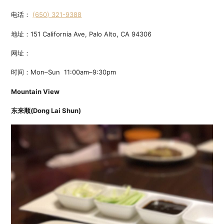
电话：
(650) 321-9388
地址：151 California Ave, Palo Alto, CA 94306
网址：
时间：Mon–Sun 11:00am–9:30pm
Mountain View
东来顺(
Dong Lai Shun)