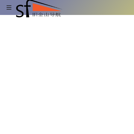
旧
金
吃
喝
山
玩
乐
旧
导
金
山
航