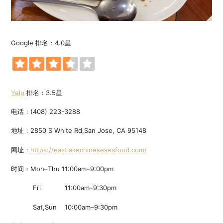
Google 排名：4.0星
Yelp
排名：3.5星
电话：(408) 223-3288
地址：2850 S White Rd,San Jose, CA 95148
网址：
https://eastlakechineseseafood.com/
时间：Mon–Thu 11:00am–9:00pm
Fri 11:00am–9:30pm
Sat,Sun 10:00am–9:30pm