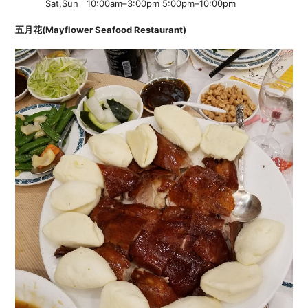
Sat,Sun 10:00am–3:00pm 5:00pm–10:00pm
五月花(Mayflower Seafood Restaurant)