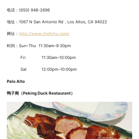
电话：(650) 948-2696
地址：1067 N San Antonio Rd，Los Altos, CA 94022
网址：
http://www.chefchu.com/
时间：Sun–Thu 11:30am–9:30pm
Fri 11:30am–10:00pm
Sat 12:00pm–10:00pm
Palo Alto
鸭子阁（Peking Duck Restaurant）