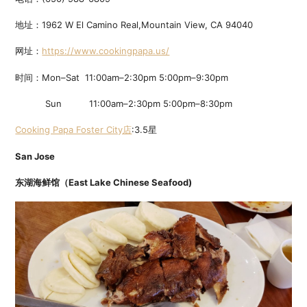
地址：1962 W El Camino Real,Mountain View, CA 94040
网址：
https://www.cookingpapa.us/
时间：Mon–Sat 11:00am–2:30pm 5:00pm–9:30pm
Sun 11:00am–2:30pm 5:00pm–8:30pm
Cooking Papa Foster City店
:3.5星
San Jose
东湖海鲜馆（East Lake Chinese Seafood)