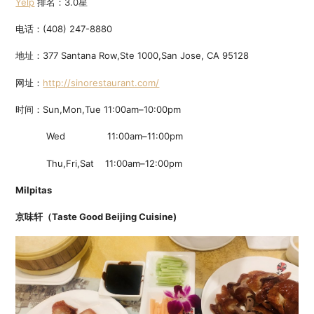
Yelp
排名：3.0星
电话：(408) 247-8880
地址：377 Santana Row,Ste 1000,San Jose, CA 95128
网址：
http://sinorestaurant.com/
时间：Sun,Mon,Tue 11:00am–10:00pm
Wed 11:00am–11:00pm
Thu,Fri,Sat 11:00am–12:00pm
Milpitas
京味轩（
Taste Good Beijing Cuisine)