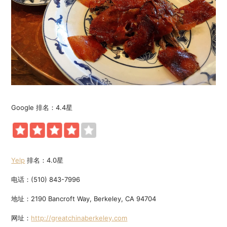
Google 排名：4.4星
Yelp
排名：4.0星
电话：(510) 843-7996
地址：2190 Bancroft Way, Berkeley, CA 94704
网址：
http://greatchinaberkeley.com