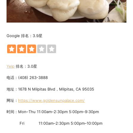
Google 排名：3.9星
Yelp
排名：3.0星
电话：(408) 263-3888
地址：1678 N Milpitas Blvd，Milpitas, CA 95035
网址：
https://www.goldensunpalace.com/
时间：Mon–Thu 11:00am–2:30pm 5:00pm–9:30pm
Fri 11:00am–2:30pm 5:00pm–10:00pm