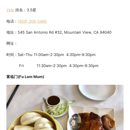
Yelp
排名：3.5星
电话：
(650) 209-5490
地址：545 San Antonio Rd #32, Mountain View, CA 94040
网址：
时间：Sat–Thu 11:00am–2:30pm 4:30pm–9:30pm
Fri 11:30am–2:30pm 4:30pm–9:30pm
富临门(Fu Lam Mum)