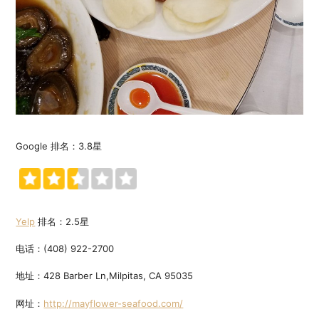
Google 排名：3.8星
Yelp
排名：2.5星
电话：(408) 922-2700
地址：428 Barber Ln,Milpitas, CA 95035
网址：
http://mayflower-seafood.com/