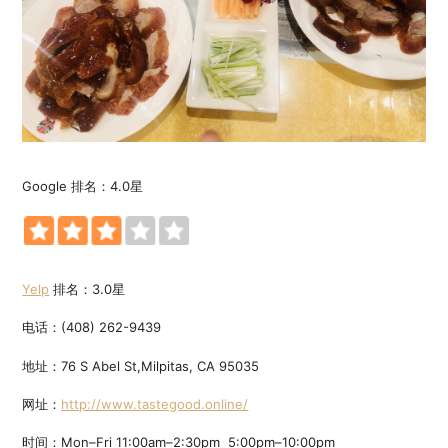
Google 排名：4.0星
Yelp
排名：3.0星
电话：(408) 262-9439
地址：76 S Abel St,Milpitas, CA 95035
网址：
http://www.tastegood.online/
时间：Mon–Fri 11:00am–2:30pm 5:00pm–10:00pm