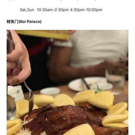
Sat,Sun 10:30am–2:30pm 4:30pm–10:00pm
鲤鱼门(Koi Palace)