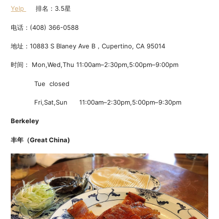
Yelp
排名：3.5星
电话：(408) 366-0588
地址：10883 S Blaney Ave B，Cupertino, CA 95014
时间： Mon,Wed,Thu 11:00am–2:30pm,5:00pm–9:00pm
Tue closed
Fri,Sat,Sun 11:00am–2:30pm,5:00pm–9:30pm
Berkeley
丰年（Great China)