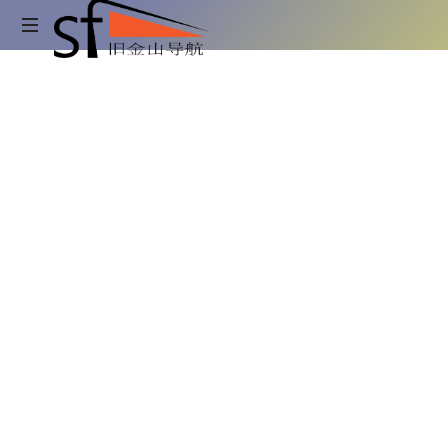
旧
金
吃
喝
山
玩
乐
旧
导
金
山
航