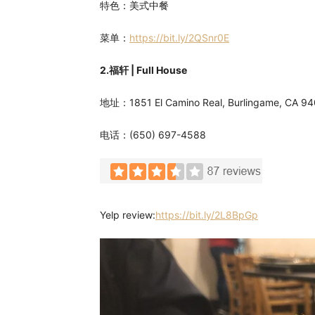
特色：美式中餐
菜单：
https://bit.ly/2QSnr0E
2.福轩 | Full House
地址：1851 El Camino Real, Burlingame, CA 9
电话：(650) 697-4588
Yelp review:
https://bit.ly/2L8BpGp