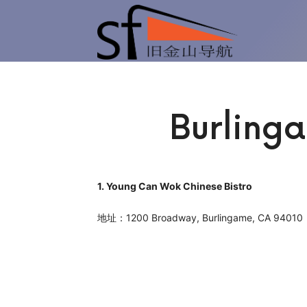
旧
金
吃
Burlin
山
喝
1. Young Can Wok Chinese Bistro
导
地址：1200 Broadway, Burlingame, CA 94010
玩
航
乐