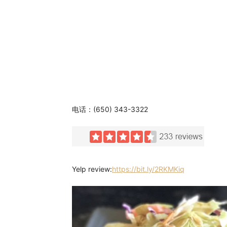
旧
金
电话：(650) 343-3322
山
Yelp review:
https://bit.ly/2RKMKiq